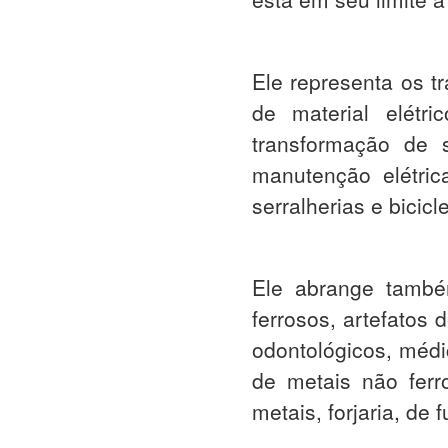
Ele representa os t
de material elétri
transformação de s
manutenção elétrica
serralherias e bicicle
Ele abrange també
ferrosos, artefatos 
odontológicos, médic
de metais não ferr
metais, forjaria, de 