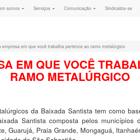
em somos
Serviços
Comunicação
Sindicalize-se
 a empresa em que você trabalha pertence ao ramo metalúrgico
ESA EM QUE VOCÊ TRABA
RAMO METALÚRGICO
alúrgicos da Baixada Santista tem como base 
aixada Santista composta pelos municípios 
nte, Guarujá, Praia Grande, Mongaguá, Itanha
a cidade de São Sebastião.