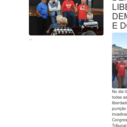
LI
DE
E D
...
No dia 0
todas as
liberdad
punição
invadira
Congres
Tribunal