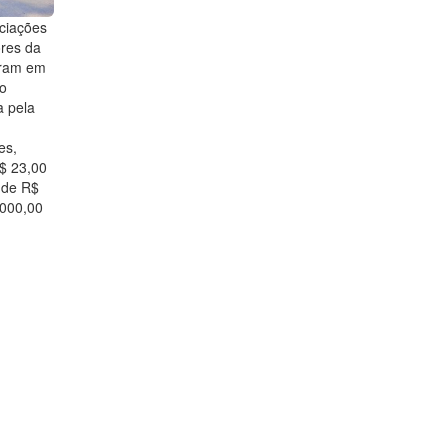
ciações
ores da
aram em
ão
a pela
es,
R$ 23,00
 de R$
.000,00