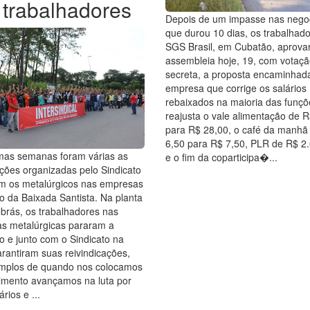
 trabalhadores
Depois de um impasse nas nego
que durou 10 dias, os trabalhad
SGS Brasil, em Cubatão, aprov
assembleia hoje, 19, com votaç
secreta, a proposta encaminhad
empresa que corrige os salários
rebaixados na maioria das funçõ
reajusta o vale alimentação de 
para R$ 28,00, o café da manhã
6,50 para R$ 7,50, PLR de R$ 2
imas semanas foram várias as
e o fim da coparticipa�...
ções organizadas pelo Sindicato
om os metalúrgicos nas empresas
o da Baixada Santista. Na planta
brás, os trabalhadores nas
s metalúrgicas pararam a
 e junto com o Sindicato na
rantiram suas reivindicações,
mplos de quando nos colocamos
mento avançamos na luta por
rios e ...