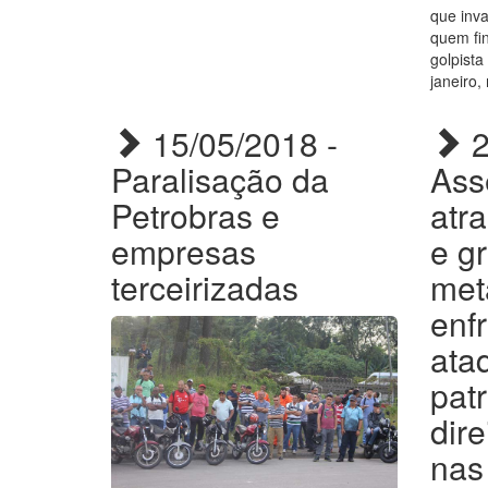
que inva
quem fin
golpist
janeiro,
15/05/2018 -
2
Paralisação da
Ass
Petrobras e
atr
empresas
e g
terceirizadas
met
enf
ata
pat
dir
nas