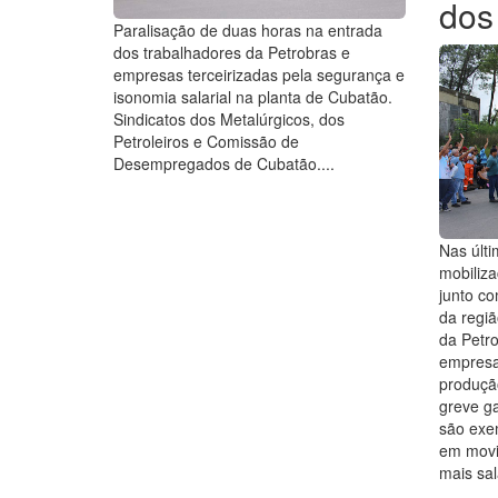
dos
Paralisação de duas horas na entrada
dos trabalhadores da Petrobras e
empresas terceirizadas pela segurança e
isonomia salarial na planta de Cubatão.
Sindicatos dos Metalúrgicos, dos
Petroleiros e Comissão de
Desempregados de Cubatão....
Nas últ
mobiliza
junto c
da regiã
da Petro
empresa
produção
greve ga
são exe
em movi
mais salá