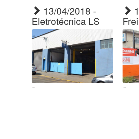
13/04/2018 -
1
Eletrotécnica LS
Fre
...
...