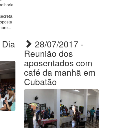
elhoria
ecreta,
roposta
mpre...
 Dia
28/07/2017 -
Reunião dos
aposentados com
café da manhã em
Cubatão