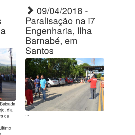
09/04/2018 -
s
Paralisação na i7
da
Engenharia, Ilha
Barnabé, em
Santos
 Baixada
je, dia
...
es da
último
a