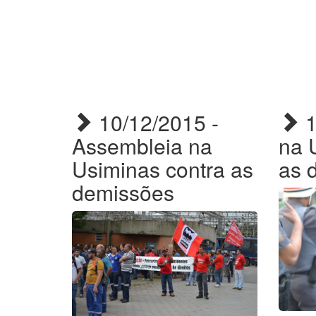
10/12/2015 -
1
Assembleia na
na 
Usiminas contra as
as 
demissões