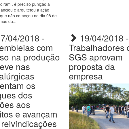
diram , é preciso punição a
anciou e arquitetou a ação
a que não começou no dia 08 de
 mas du...
7/04/2018 -
19/04/2018 -
embleias com
Trabalhadores 
aso na produção
SGS aprovam
reve nas
proposta da
alúrgicas
empresa
rentam os
ques dos
rões aos
eitos e avançam
 reivindicações