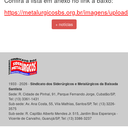
Confira a lista em anexo no link a baixo:
https://metalurgicosbs.org.br/imagens/uplo
+ notícias
1933 - 2026 -
Sindicato dos Siderúrgicos e Metalúrgicos da Baixada
Santista
Sede:
R. Cidade de Pinhal, 91, Parque Fernando Jorge
,
Cubatão
/
SP
,
Tel:
(13) 3361-1431
Sub-sede:
Av. Ana Costa, 55, Vila Mathias
,
Santos
/
SP
, Tel:
(13) 3226-
3575
Sub-sede:
R. Capitão Alberto Mendes Jr. 515, Jardim Boa Esperança -
Vicente de Carvalho
,
Guarujá
/
SP
, Tel:
(13) 3386-3237