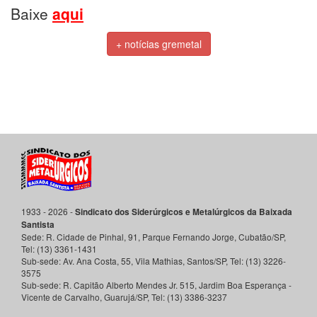
Baixe
aqui
+ notícias gremetal
1933 - 2026 -
Sindicato dos Siderúrgicos e Metalúrgicos da Baixada
Santista
Sede:
R. Cidade de Pinhal, 91, Parque Fernando Jorge
,
Cubatão
/
SP
,
Tel:
(13) 3361-1431
Sub-sede:
Av. Ana Costa, 55, Vila Mathias
,
Santos
/
SP
, Tel:
(13) 3226-
3575
Sub-sede:
R. Capitão Alberto Mendes Jr. 515, Jardim Boa Esperança -
Vicente de Carvalho
,
Guarujá
/
SP
, Tel:
(13) 3386-3237