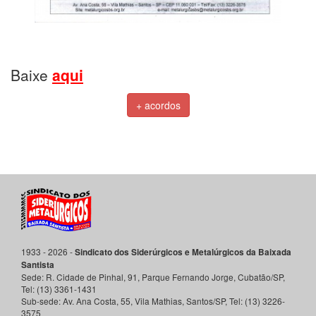
Baixe
aqui
+ acordos
1933 - 2026 -
Sindicato dos Siderúrgicos e Metalúrgicos da Baixada
Santista
Sede:
R. Cidade de Pinhal, 91, Parque Fernando Jorge
,
Cubatão
/
SP
,
Tel:
(13) 3361-1431
Sub-sede:
Av. Ana Costa, 55, Vila Mathias
,
Santos
/
SP
, Tel:
(13) 3226-
3575